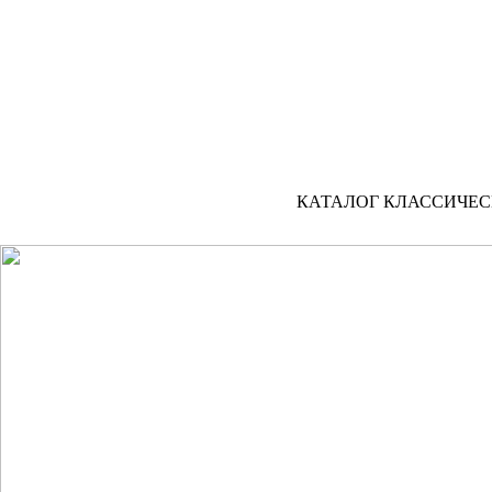
При высоком спросе на разнообразные по стилям кухн
Классические кухни наделены особым очарованием, он
интерьер маленькой квартиры, не говоря про горо
современным направлениям в дизайне, оставаясь при эт
точно не подвержены веяниям капризной моды, они м
удобством.
КАТАЛОГ КЛАССИЧЕ