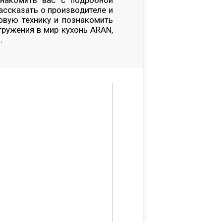
знакомить вас с подробной
ссказать о производителе и
овую технику и познакомить
гружения в мир кухонь ARAN,
.